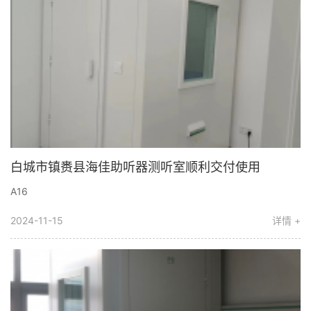
白城市镇赉县海佳助听器测听室顺利交付使用
A16
2024-11-15
详情 +