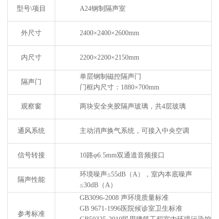
型号\项目
A24钢制隔声室
外尺寸
2400×2400×2600mm
内尺寸
2200×2200×2150mm
单层钢制磁控隔声门
隔声门
门框内尺寸：1880×700mm
观察窗
两块安全夹胶隔声玻璃，共4层玻璃
通风系统
主动消声换气系统，可接入中央空调
信号转接
10路φ6.5mm双通道音频接口
环境噪声≤55dB（A），室内本底噪声
隔声性能
≤30dB（A）
GB3096-2008 声环境质量标准
GB 9671-1996医院候诊室卫生标准
参考标准